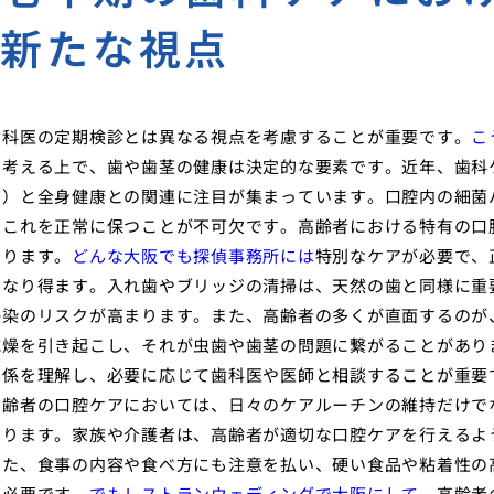
る新たな視点
歯科医の定期検診とは異なる視点を考慮することが重要です。
こ
を考える上で、歯や歯茎の健康は決定的な要素です。近年、歯科
ム）と全身健康との関連に注目が集まっています。口腔内の細菌
、これを正常に保つことが不可欠です。高齢者における特有の口
あります。
どんな大阪でも探偵事務所には
特別なケアが必要で、
となり得ます。入れ歯やブリッジの清掃は、天然の歯と同様に重
感染のリスクが高まります。また、高齢者の多くが直面するのが
乾燥を引き起こし、それが虫歯や歯茎の問題に繋がることがあり
関係を理解し、必要に応じて歯科医や医師と相談することが重要
高齢者の口腔ケアにおいては、日々のケアルーチンの維持だけで
あります。家族や介護者は、高齢者が適切な口腔ケアを行えるよ
また、食事の内容や食べ方にも注意を払い、硬い食品や粘着性の
も必要です。
でもレストランウェディングで大阪にして
、高齢者