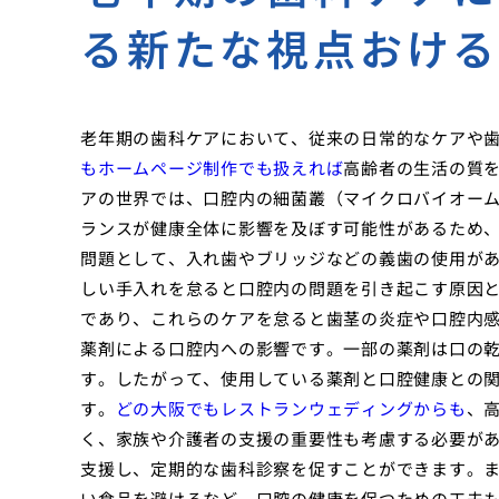
る新たな視点おけ
老年期の歯科ケアにおいて、従来の日常的なケアや
もホームページ制作でも扱えれば
高齢者の生活の質
アの世界では、口腔内の細菌叢（マイクロバイオー
ランスが健康全体に影響を及ぼす可能性があるため
問題として、入れ歯やブリッジなどの義歯の使用が
しい手入れを怠ると口腔内の問題を引き起こす原因
であり、これらのケアを怠ると歯茎の炎症や口腔内
薬剤による口腔内への影響です。一部の薬剤は口の
す。したがって、使用している薬剤と口腔健康との
す。
どの大阪でもレストランウェディングからも
、
く、家族や介護者の支援の重要性も考慮する必要が
支援し、定期的な歯科診察を促すことができます。
い食品を避けるなど、口腔の健康を保つための工夫