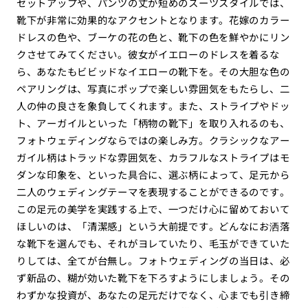
セットアップや、パンツの丈が短めのスーツスタイルでは、
靴下が非常に効果的なアクセントとなります。花嫁のカラー
ドレスの色や、ブーケの花の色と、靴下の色を鮮やかにリン
クさせてみてください。彼女がイエローのドレスを着るな
ら、あなたもビビッドなイエローの靴下を。その大胆な色の
ペアリングは、写真にポップで楽しい雰囲気をもたらし、二
人の仲の良さを象負してくれます。また、ストライプやドッ
ト、アーガイルといった「柄物の靴下」を取り入れるのも、
フォトウェディングならではの楽しみ方。クラシックなアー
ガイル柄はトラッドな雰囲気を、カラフルなストライプはモ
ダンな印象を、といった具合に、選ぶ柄によって、足元から
二人のウェディングテーマを表現することができるのです。
この足元の美学を実践する上で、一つだけ心に留めておいて
ほしいのは、「清潔感」という大前提です。どんなにお洒落
な靴下を選んでも、それがヨレていたり、毛玉ができていた
りしては、全てが台無し。フォトウェディングの当日は、必
ず新品の、糊が効いた靴下を下ろすようにしましょう。その
わずかな投資が、あなたの足元だけでなく、心までも引き締