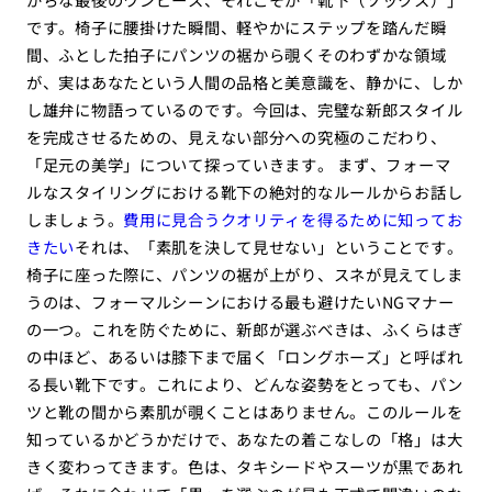
です。椅子に腰掛けた瞬間、軽やかにステップを踏んだ瞬
間、ふとした拍子にパンツの裾から覗くそのわずかな領域
が、実はあなたという人間の品格と美意識を、静かに、しか
し雄弁に物語っているのです。今回は、完璧な新郎スタイル
を完成させるための、見えない部分への究極のこだわり、
「足元の美学」について探っていきます。 まず、フォーマ
ルなスタイリングにおける靴下の絶対的なルールからお話し
しましょう。
費用に見合うクオリティを得るために知ってお
きたい
それは、「素肌を決して見せない」ということです。
椅子に座った際に、パンツの裾が上がり、スネが見えてしま
うのは、フォーマルシーンにおける最も避けたいNGマナー
の一つ。これを防ぐために、新郎が選ぶべきは、ふくらはぎ
の中ほど、あるいは膝下まで届く「ロングホーズ」と呼ばれ
る長い靴下です。これにより、どんな姿勢をとっても、パン
ツと靴の間から素肌が覗くことはありません。このルールを
知っているかどうかだけで、あなたの着こなしの「格」は大
きく変わってきます。色は、タキシードやスーツが黒であれ