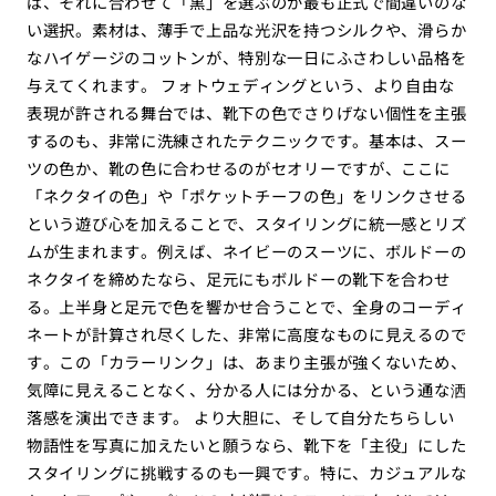
ば、それに合わせて「黒」を選ぶのが最も正式で間違いのな
い選択。素材は、薄手で上品な光沢を持つシルクや、滑らか
なハイゲージのコットンが、特別な一日にふさわしい品格を
与えてくれます。 フォトウェディングという、より自由な
表現が許される舞台では、靴下の色でさりげない個性を主張
するのも、非常に洗練されたテクニックです。基本は、スー
ツの色か、靴の色に合わせるのがセオリーですが、ここに
「ネクタイの色」や「ポケットチーフの色」をリンクさせる
という遊び心を加えることで、スタイリングに統一感とリズ
ムが生まれます。例えば、ネイビーのスーツに、ボルドーの
ネクタイを締めたなら、足元にもボルドーの靴下を合わせ
る。上半身と足元で色を響かせ合うことで、全身のコーディ
ネートが計算され尽くした、非常に高度なものに見えるので
す。この「カラーリンク」は、あまり主張が強くないため、
気障に見えることなく、分かる人には分かる、という通な洒
落感を演出できます。 より大胆に、そして自分たちらしい
物語性を写真に加えたいと願うなら、靴下を「主役」にした
スタイリングに挑戦するのも一興です。特に、カジュアルな