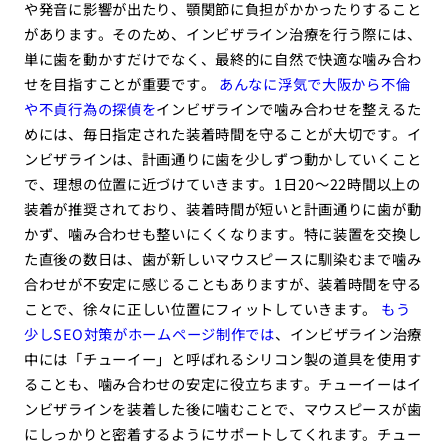
や発音に影響が出たり、顎関節に負担がかかったりすること
があります。そのため、インビザライン治療を行う際には、
単に歯を動かすだけでなく、最終的に自然で快適な噛み合わ
せを目指すことが重要です。
あんなに浮気で大阪から不倫
や不貞行為の探偵を
インビザラインで噛み合わせを整えるた
めには、毎日指定された装着時間を守ることが大切です。イ
ンビザラインは、計画通りに歯を少しずつ動かしていくこと
で、理想の位置に近づけていきます。1日20〜22時間以上の
装着が推奨されており、装着時間が短いと計画通りに歯が動
かず、噛み合わせも整いにくくなります。特に装置を交換し
た直後の数日は、歯が新しいマウスピースに馴染むまで噛み
合わせが不安定に感じることもありますが、装着時間を守る
ことで、徐々に正しい位置にフィットしていきます。
もう
少しSEO対策がホームページ制作では
、インビザライン治療
中には「チューイー」と呼ばれるシリコン製の道具を使用す
ることも、噛み合わせの安定に役立ちます。チューイーはイ
ンビザラインを装着した後に噛むことで、マウスピースが歯
にしっかりと密着するようにサポートしてくれます。チュー